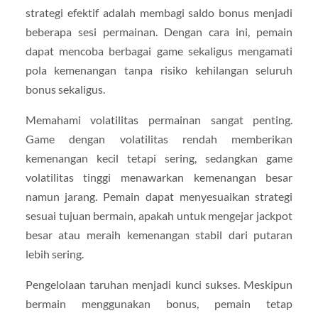
strategi efektif adalah membagi saldo bonus menjadi
beberapa sesi permainan. Dengan cara ini, pemain
dapat mencoba berbagai game sekaligus mengamati
pola kemenangan tanpa risiko kehilangan seluruh
bonus sekaligus.
Memahami volatilitas permainan sangat penting.
Game dengan volatilitas rendah memberikan
kemenangan kecil tetapi sering, sedangkan game
volatilitas tinggi menawarkan kemenangan besar
namun jarang. Pemain dapat menyesuaikan strategi
sesuai tujuan bermain, apakah untuk mengejar jackpot
besar atau meraih kemenangan stabil dari putaran
lebih sering.
Pengelolaan taruhan menjadi kunci sukses. Meskipun
bermain menggunakan bonus, pemain tetap