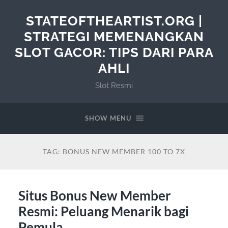
STATEOFTHEARTIST.ORG |
STRATEGI MEMENANGKAN
SLOT GACOR: TIPS DARI PARA
AHLI
Slot Resmi
SHOW MENU
TAG:
BONUS NEW MEMBER 100 TO 7X
Situs Bonus New Member
Resmi: Peluang Menarik bagi
Pemula