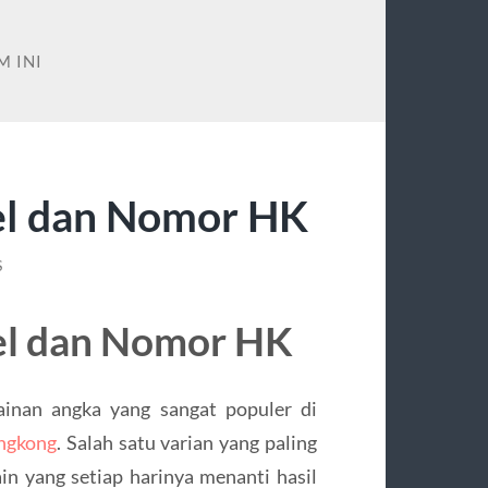
M INI
el dan Nomor HK
S
el dan Nomor HK
ainan angka yang sangat populer di
ngkong
. Salah satu varian yang paling
n yang setiap harinya menanti hasil