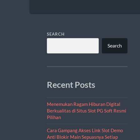
SEARCH
Search
Recent Posts
Menemukan Ragam Hiburan Digital
Berkualitas di Situs Slot PG Soft Resmi
Pilihan
Cara Gampang Akses Link Slot Demo
Anti Blokir Main Sepuasnya Setiap