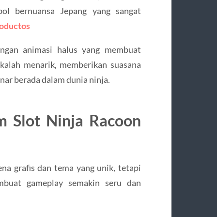
mbol bernuansa Jepang yang sangat
roductos
engan animasi halus yang membuat
 kalah menarik, memberikan suasana
ar berada dalam dunia ninja.
m Slot Ninja Racoon
na grafis dan tema yang unik, tetapi
embuat gameplay semakin seru dan