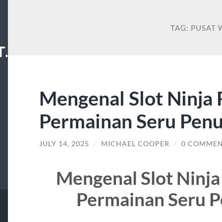
TAG:
PUSAT 
T.ORG
Mengenal Slot Ninja 
Permainan Seru Penu
JULY 14, 2025
/
MICHAEL COOPER
/
0 COMMEN
Mengenal Slot Ninja
Permainan Seru P