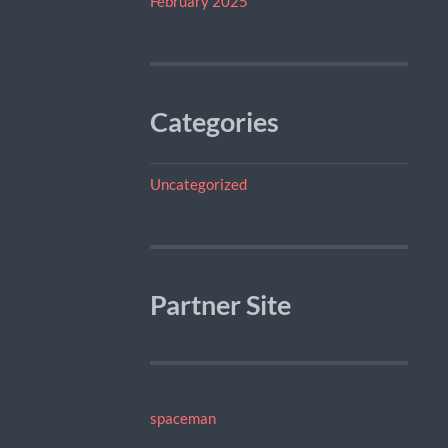
February 2025
Categories
Uncategorized
Partner Site
spaceman