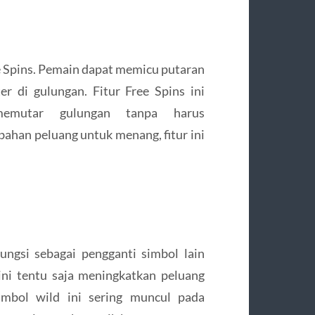
ree Spins. Pemain dapat memicu putaran
r di gulungan. Fitur Free Spins ini
emutar gulungan tanpa harus
han peluang untuk menang, fitur ini
ngsi sebagai pengganti simbol lain
ni tentu saja meningkatkan peluang
mbol wild ini sering muncul pada