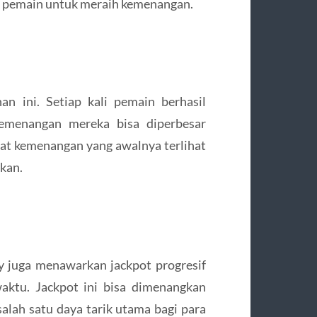
 pemain untuk meraih kemenangan.
an ini. Setiap kali pemain berhasil
emenangan mereka bisa diperbesar
uat kemenangan yang awalnya terlihat
kan.
zy juga menawarkan jackpot progresif
aktu. Jackpot ini bisa dimenangkan
alah satu daya tarik utama bagi para