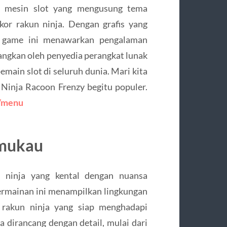
n mesin slot yang mengusung tema
or rakun ninja. Dengan grafis yang
, game ini menawarkan pengalaman
ngkan oleh penyedia perangkat lunak
emain slot di seluruh dunia. Mari kita
Ninja Racoon Frenzy begitu populer.
m/menu
mukau
 ninja yang kental dengan nuansa
ermainan ini menampilkan lingkungan
r rakun ninja yang siap menghadapi
a dirancang dengan detail, mulai dari