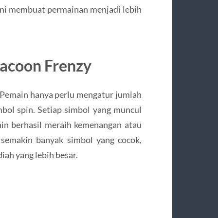
ini membuat permainan menjadi lebih
Racoon Frenzy
 Pemain hanya perlu mengatur jumlah
bol spin. Setiap simbol yang muncul
in berhasil meraih kemenangan atau
, semakin banyak simbol yang cocok,
ah yang lebih besar.