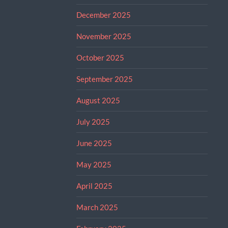
December 2025
November 2025
October 2025
September 2025
August 2025
July 2025
June 2025
May 2025
April 2025
March 2025