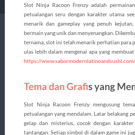
Slot Ninja Racoon Frenzy adalah permaina
petualangan seru dengan karakter utama seek
menarik dan gameplay yang penuh kejutan
bermain yang unik dan menyenangkan. Dikemba
ternama, slot ini telah menarik perhatian para p
ulas lebih dalam mengenai apa yang membuat 
https://www.sabormodernlatinoandsushi.co
Tema dan Grafi
s yang Me
Slot Ninja Racoon Frenzy mengusung tema
petualangan yang mendalam. Latar belakang p
gelap dan misterius, cocok dengan karakte
tantangan. Setiap simbol di dalam game ini jug