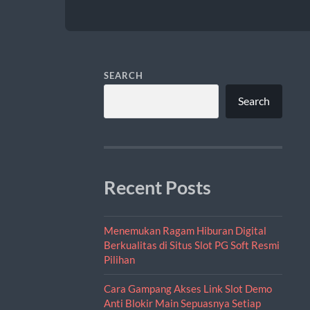
SEARCH
Search
Recent Posts
Menemukan Ragam Hiburan Digital
Berkualitas di Situs Slot PG Soft Resmi
Pilihan
Cara Gampang Akses Link Slot Demo
Anti Blokir Main Sepuasnya Setiap