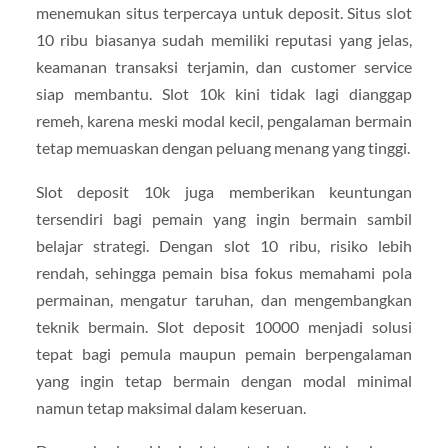
menemukan situs terpercaya untuk deposit. Situs slot
10 ribu biasanya sudah memiliki reputasi yang jelas,
keamanan transaksi terjamin, dan customer service
siap membantu. Slot 10k kini tidak lagi dianggap
remeh, karena meski modal kecil, pengalaman bermain
tetap memuaskan dengan peluang menang yang tinggi.
Slot deposit 10k juga memberikan keuntungan
tersendiri bagi pemain yang ingin bermain sambil
belajar strategi. Dengan slot 10 ribu, risiko lebih
rendah, sehingga pemain bisa fokus memahami pola
permainan, mengatur taruhan, dan mengembangkan
teknik bermain. Slot deposit 10000 menjadi solusi
tepat bagi pemula maupun pemain berpengalaman
yang ingin tetap bermain dengan modal minimal
namun tetap maksimal dalam keseruan.