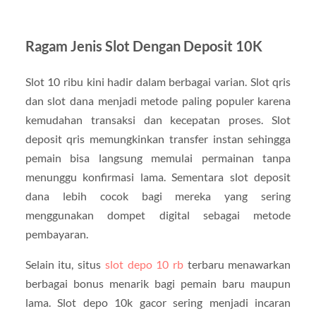
Ragam Jenis Slot Dengan Deposit 10K
Slot 10 ribu kini hadir dalam berbagai varian. Slot qris
dan slot dana menjadi metode paling populer karena
kemudahan transaksi dan kecepatan proses. Slot
deposit qris memungkinkan transfer instan sehingga
pemain bisa langsung memulai permainan tanpa
menunggu konfirmasi lama. Sementara slot deposit
dana lebih cocok bagi mereka yang sering
menggunakan dompet digital sebagai metode
pembayaran.
Selain itu, situs
slot depo 10 rb
terbaru menawarkan
berbagai bonus menarik bagi pemain baru maupun
lama. Slot depo 10k gacor sering menjadi incaran