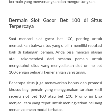
bermain yang menyenangkan dan menguntungkan.
Bermain Slot Gacor Bet 100 di Situs
Terpercaya
Saat mencari slot gacor bet 100, penting untuk
memastikan bahwa situs yang dipilih memiliki reputasi
baik di kalangan pemain. Anda bisa mencari ulasan
atau rekomendasi dari sesama pemain untuk
mengetahui situs yang menyediakan slot online bet
100 dengan peluang kemenangan yang tinggi.
Beberapa situs juga menawarkan bonus dan promosi
khusus bagi pemain yang menggunakan taruhan kecil
seperti slot bet 100 atau bet 100. Promo ini bisa
menjadi cara yang tepat untuk meningkatkan peluang
menang dengan modal terbatas.