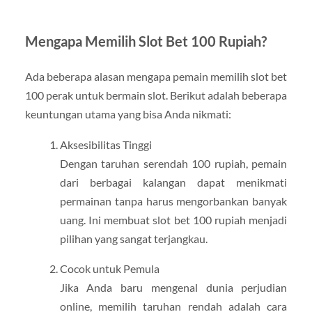
Mengapa Memilih Slot Bet 100 Rupiah?
Ada beberapa alasan mengapa pemain memilih slot bet
100 perak untuk bermain slot. Berikut adalah beberapa
keuntungan utama yang bisa Anda nikmati:
Aksesibilitas Tinggi
Dengan taruhan serendah 100 rupiah, pemain
dari berbagai kalangan dapat menikmati
permainan tanpa harus mengorbankan banyak
uang. Ini membuat slot bet 100 rupiah menjadi
pilihan yang sangat terjangkau.
Cocok untuk Pemula
Jika Anda baru mengenal dunia perjudian
online, memilih taruhan rendah adalah cara