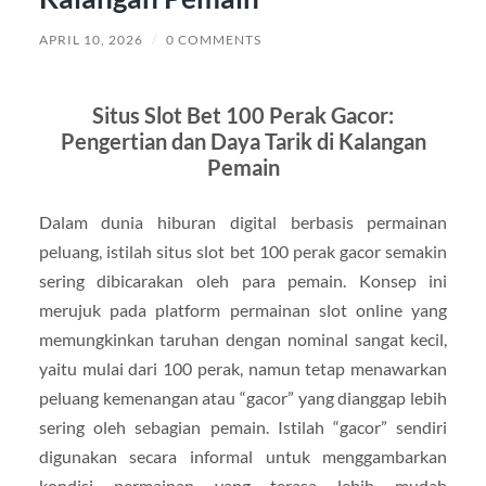
APRIL 10, 2026
/
0 COMMENTS
Situs Slot Bet 100 Perak Gacor:
Pengertian dan Daya Tarik di Kalangan
Pemain
Dalam dunia hiburan digital berbasis permainan
peluang, istilah situs slot bet 100 perak gacor semakin
sering dibicarakan oleh para pemain. Konsep ini
merujuk pada platform permainan slot online yang
memungkinkan taruhan dengan nominal sangat kecil,
yaitu mulai dari 100 perak, namun tetap menawarkan
peluang kemenangan atau “gacor” yang dianggap lebih
sering oleh sebagian pemain. Istilah “gacor” sendiri
digunakan secara informal untuk menggambarkan
kondisi permainan yang terasa lebih mudah