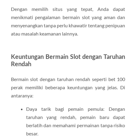
Dengan memilih situs yang tepat, Anda dapat
menikmati pengalaman bermain slot yang aman dan
menyenangkan tanpa perlu khawatir tentang penipuan
atau masalah keamanan lainnya.
Keuntungan Bermain Slot dengan Taruhan
Rendah
Bermain slot dengan taruhan rendah seperti bet 100
perak memiliki beberapa keuntungan yang jelas. Di
antaranya:
Daya tarik bagi pemain pemula: Dengan
taruhan yang rendah, pemain baru dapat
berlatih dan memahami permainan tanpa risiko
besar.