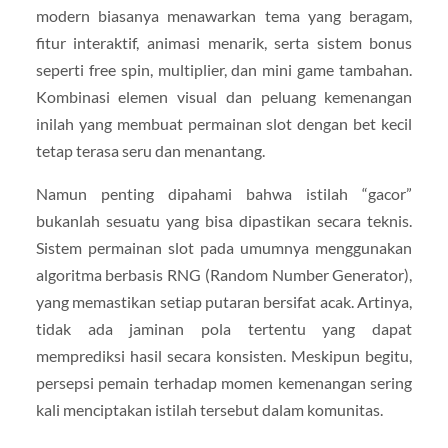
modern biasanya menawarkan tema yang beragam,
fitur interaktif, animasi menarik, serta sistem bonus
seperti free spin, multiplier, dan mini game tambahan.
Kombinasi elemen visual dan peluang kemenangan
inilah yang membuat permainan slot dengan bet kecil
tetap terasa seru dan menantang.
Namun penting dipahami bahwa istilah “gacor”
bukanlah sesuatu yang bisa dipastikan secara teknis.
Sistem permainan slot pada umumnya menggunakan
algoritma berbasis RNG (Random Number Generator),
yang memastikan setiap putaran bersifat acak. Artinya,
tidak ada jaminan pola tertentu yang dapat
memprediksi hasil secara konsisten. Meskipun begitu,
persepsi pemain terhadap momen kemenangan sering
kali menciptakan istilah tersebut dalam komunitas.