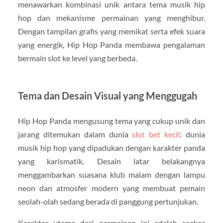
menawarkan kombinasi unik antara tema musik hip
hop dan mekanisme permainan yang menghibur.
Dengan tampilan grafis yang memikat serta efek suara
yang energik, Hip Hop Panda membawa pengalaman
bermain slot ke level yang berbeda.
Tema dan Desain Visual yang Menggugah
Hip Hop Panda mengusung tema yang cukup unik dan
jarang ditemukan dalam dunia
slot bet kecil
: dunia
musik hip hop yang dipadukan dengan karakter panda
yang karismatik. Desain latar belakangnya
menggambarkan suasana klub malam dengan lampu
neon dan atmosfer modern yang membuat pemain
seolah-olah sedang berada di panggung pertunjukan.
Karakter utama dari permainan ini adalah seekor