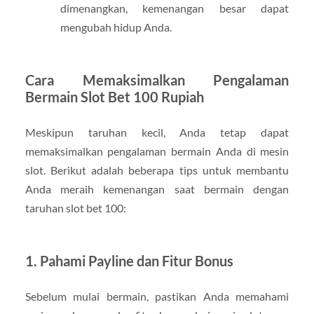
dimenangkan, kemenangan besar dapat
mengubah hidup Anda.
Cara Memaksimalkan Pengalaman
Bermain Slot Bet 100 Rupiah
Meskipun taruhan kecil, Anda tetap dapat
memaksimalkan pengalaman bermain Anda di mesin
slot. Berikut adalah beberapa tips untuk membantu
Anda meraih kemenangan saat bermain dengan
taruhan slot bet 100:
1. Pahami Payline dan Fitur Bonus
Sebelum mulai bermain, pastikan Anda memahami