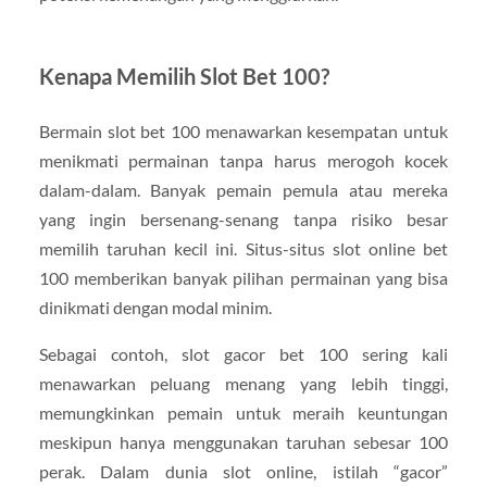
Kenapa Memilih Slot Bet 100?
Bermain slot bet 100 menawarkan kesempatan untuk
menikmati permainan tanpa harus merogoh kocek
dalam-dalam. Banyak pemain pemula atau mereka
yang ingin bersenang-senang tanpa risiko besar
memilih taruhan kecil ini. Situs-situs slot online bet
100 memberikan banyak pilihan permainan yang bisa
dinikmati dengan modal minim.
Sebagai contoh, slot gacor bet 100 sering kali
menawarkan peluang menang yang lebih tinggi,
memungkinkan pemain untuk meraih keuntungan
meskipun hanya menggunakan taruhan sebesar 100
perak. Dalam dunia slot online, istilah “gacor”