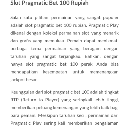
Slot Pragmatic Bet 100 Rupiah
Salah satu pilihan permainan yang sangat populer
adalah slot pragmatic bet 100 rupiah. Pragmatic Play
dikenal dengan koleksi permainan slot yang menarik
dan grafis yang memukau. Pemain dapat menikmati
berbagai tema permainan yang beragam dengan
taruhan yang sangat terjangkau. Bahkan, dengan
hanya slot pragmatic bet 100 perak, Anda bisa
mendapatkan kesempatan untuk memenangkan
jackpot besar.
Keunggulan dari slot pragmatic bet 100 adalah tingkat
RTP (Return to Player) yang seringkali lebih tinggi,
memberikan peluang kemenangan yang lebih baik bagi
para pemain. Meskipun taruhan kecil, permainan dari
Pragmatic Play sering kali memberikan pengalaman