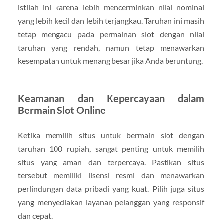
istilah ini karena lebih mencerminkan nilai nominal
yang lebih kecil dan lebih terjangkau. Taruhan ini masih
tetap mengacu pada permainan slot dengan nilai
taruhan yang rendah, namun tetap menawarkan
kesempatan untuk menang besar jika Anda beruntung.
Keamanan dan Kepercayaan dalam
Bermain Slot Online
Ketika memilih situs untuk bermain slot dengan
taruhan 100 rupiah, sangat penting untuk memilih
situs yang aman dan terpercaya. Pastikan situs
tersebut memiliki lisensi resmi dan menawarkan
perlindungan data pribadi yang kuat. Pilih juga situs
yang menyediakan layanan pelanggan yang responsif
dan cepat.