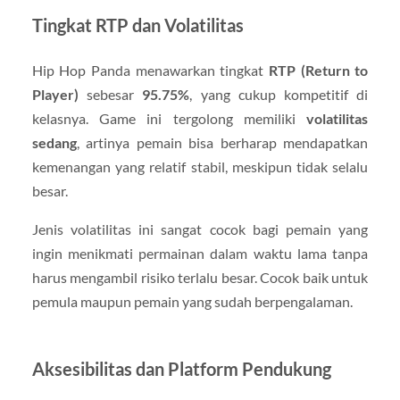
Tingkat RTP dan Volatilitas
Hip Hop Panda menawarkan tingkat
RTP (Return to
Player)
sebesar
95.75%
, yang cukup kompetitif di
kelasnya. Game ini tergolong memiliki
volatilitas
sedang
, artinya pemain bisa berharap mendapatkan
kemenangan yang relatif stabil, meskipun tidak selalu
besar.
Jenis volatilitas ini sangat cocok bagi pemain yang
ingin menikmati permainan dalam waktu lama tanpa
harus mengambil risiko terlalu besar. Cocok baik untuk
pemula maupun pemain yang sudah berpengalaman.
Aksesibilitas dan Platform Pendukung