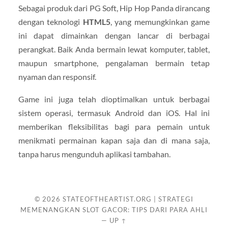
Sebagai produk dari PG Soft, Hip Hop Panda dirancang
dengan teknologi
HTML5
, yang memungkinkan game
ini dapat dimainkan dengan lancar di berbagai
perangkat. Baik Anda bermain lewat komputer, tablet,
maupun smartphone, pengalaman bermain tetap
nyaman dan responsif.
Game ini juga telah dioptimalkan untuk berbagai
sistem operasi, termasuk Android dan iOS. Hal ini
memberikan fleksibilitas bagi para pemain untuk
menikmati permainan kapan saja dan di mana saja,
tanpa harus mengunduh aplikasi tambahan.
© 2026
STATEOFTHEARTIST.ORG | STRATEGI
MEMENANGKAN SLOT GACOR: TIPS DARI PARA AHLI
—
UP ↑