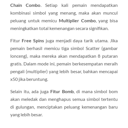
Chain Combo
. Setiap kali pemain mendapatkan
kombinasi simbol yang menang, maka akan muncul
peluang untuk memicu
Multiplier Combo
, yang bisa
meningkatkan total kemenangan secara signifikan.
Fitur
Free Spins
juga menjadi daya tarik utama. Jika
pemain berhasil memicu tiga simbol Scatter (gambar
lonceng), maka mereka akan mendapatkan 8 putaran
gratis. Dalam mode ini, pemain berkesempatan meraih
pengali (multiplier) yang lebih besar, bahkan mencapai
x50 jika beruntung.
Selain itu, ada juga
Fitur Bomb
, di mana simbol bom
akan meledak dan menghapus semua simbol tertentu
di gulungan, menciptakan peluang kemenangan baru
yang lebih besar.