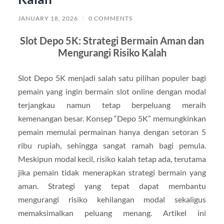
JANUARY 18, 2026
/
0 COMMENTS
Slot Depo 5K: Strategi Bermain Aman dan
Mengurangi Risiko Kalah
Slot Depo 5K menjadi salah satu pilihan populer bagi
pemain yang ingin bermain slot online dengan modal
terjangkau namun tetap berpeluang meraih
kemenangan besar. Konsep “Depo 5K” memungkinkan
pemain memulai permainan hanya dengan setoran 5
ribu rupiah, sehingga sangat ramah bagi pemula.
Meskipun modal kecil, risiko kalah tetap ada, terutama
jika pemain tidak menerapkan strategi bermain yang
aman. Strategi yang tepat dapat membantu
mengurangi risiko kehilangan modal sekaligus
memaksimalkan peluang menang. Artikel ini