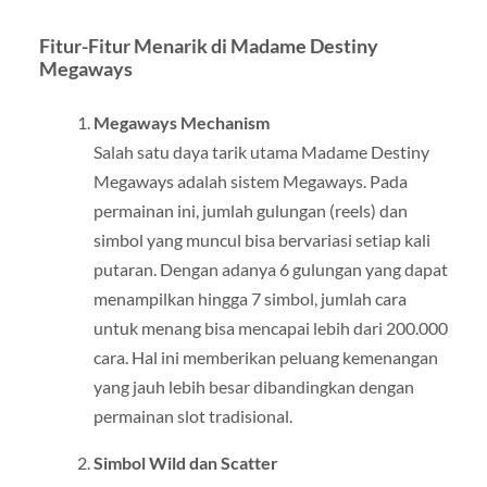
Fitur-Fitur Menarik di Madame Destiny
Megaways
Megaways Mechanism
Salah satu daya tarik utama Madame Destiny
Megaways adalah sistem Megaways. Pada
permainan ini, jumlah gulungan (reels) dan
simbol yang muncul bisa bervariasi setiap kali
putaran. Dengan adanya 6 gulungan yang dapat
menampilkan hingga 7 simbol, jumlah cara
untuk menang bisa mencapai lebih dari 200.000
cara. Hal ini memberikan peluang kemenangan
yang jauh lebih besar dibandingkan dengan
permainan slot tradisional.
Simbol Wild dan Scatter