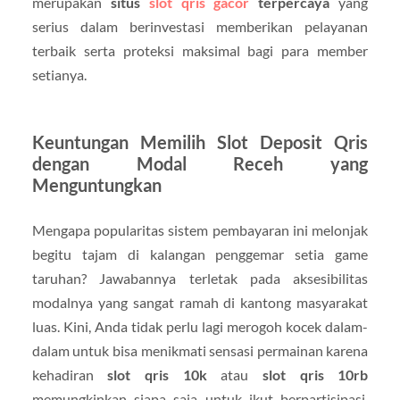
merupakan
situs
slot qris gacor
terpercaya
yang
serius dalam berinvestasi memberikan pelayanan
terbaik serta proteksi maksimal bagi para member
setianya.
Keuntungan Memilih Slot Deposit Qris
dengan Modal Receh yang
Menguntungkan
Mengapa popularitas sistem pembayaran ini melonjak
begitu tajam di kalangan penggemar setia game
taruhan? Jawabannya terletak pada aksesibilitas
modalnya yang sangat ramah di kantong masyarakat
luas. Kini, Anda tidak perlu lagi merogoh kocek dalam-
dalam untuk bisa menikmati sensasi permainan karena
kehadiran
slot qris 10k
atau
slot qris 10rb
memungkinkan siapa saja untuk ikut berpartisipasi.