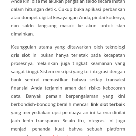
Anda kini bisa melakukan pengisian saldo secara instan
dalam hitungan detik. Cukup buka aplikasi perbankan
atau dompet digital kesayangan Anda, pindai kodenya,
dan saldo langsung masuk ke akun untuk siap
dimainkan.
Keunggulan utama yang ditawarkan oleh teknologi
qris slot
ini bukan hanya terletak pada kecepatan
prosesnya, melainkan juga tingkat keamanan yang
sangat tinggi. Sistem enkripsi yang terintegrasi dengan
bank sentral memastikan bahwa setiap transaksi
finansial Anda terjamin aman dari risiko kebocoran
data. Banyak pemain berpengalaman yang kini
berbondish-bondong beralih mencari
link slot terbaik
yang menyediakan opsi pembayaran ini karena dinilai
jauh lebih transparan. Selain itu, integrasi ini juga
menjadi penanda kuat bahwa sebuah platform