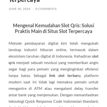
JUNE 30, 2026
/
0 COMMENTS
Mengenal Kemudahan Slot Qris: Solusi
Praktis Main di Situs Slot Terpercaya
Metode pembayaran digital kini telah mengubah
lanskap industri hiburan online, termasuk dalam
ekosistem taruhan digital di Indonesia. Kehadiran
slot
qris
menjadi sebuah revolusi yang memberikan angin
segar bagi para pemain yang menginginkan efisiensi
tanpa batas. Sebagai
link slot terbaru
, platform
modern saat ini tidak lagi memaksa pemain untuk
mengantre di ATM atau mengalami delay transfer
antar bank yang menjemukan. Dengan memanfaatkan
teknologi Quick Response Code Indonesian Standard,