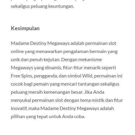
sekaligus peluang keuntungan.
Kesimpulan
Madame Destiny Megaways adalah permainan slot
online yang menawarkan pengalaman bermain yang
unik dan penuh kejutan. Dengan mekanisme
Megaways yang dinamis, fitur-fitur menarik seperti
Free Spins, pengganda, dan simbol Wild, permainan ini
cocok bagi pemain yang mencari tantangan sekaligus
peluang meraih kemenangan besar. Jika Anda
menyukai permainan slot dengan tema mistik dan fitur
inovatif, maka Madame Destiny Megaways adalah
pilihan yang tepat untuk Anda coba.