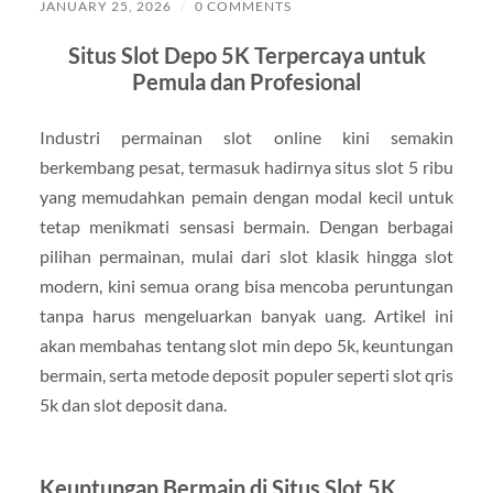
JANUARY 25, 2026
/
0 COMMENTS
Situs Slot Depo 5K Terpercaya untuk
Pemula dan Profesional
Industri permainan slot online kini semakin
berkembang pesat, termasuk hadirnya situs slot 5 ribu
yang memudahkan pemain dengan modal kecil untuk
tetap menikmati sensasi bermain. Dengan berbagai
pilihan permainan, mulai dari slot klasik hingga slot
modern, kini semua orang bisa mencoba peruntungan
tanpa harus mengeluarkan banyak uang. Artikel ini
akan membahas tentang slot min depo 5k, keuntungan
bermain, serta metode deposit populer seperti slot qris
5k dan slot deposit dana.
Keuntungan Bermain di Situs Slot 5K