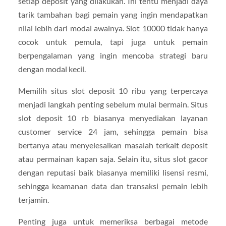
setiap deposit yang dilakukan. Ini tentu menjadi daya
tarik tambahan bagi pemain yang ingin mendapatkan
nilai lebih dari modal awalnya. Slot 10000 tidak hanya
cocok untuk pemula, tapi juga untuk pemain
berpengalaman yang ingin mencoba strategi baru
dengan modal kecil.
Memilih situs slot deposit 10 ribu yang terpercaya
menjadi langkah penting sebelum mulai bermain. Situs
slot deposit 10 rb biasanya menyediakan layanan
customer service 24 jam, sehingga pemain bisa
bertanya atau menyelesaikan masalah terkait deposit
atau permainan kapan saja. Selain itu, situs slot gacor
dengan reputasi baik biasanya memiliki lisensi resmi,
sehingga keamanan data dan transaksi pemain lebih
terjamin.
Penting juga untuk memeriksa berbagai metode