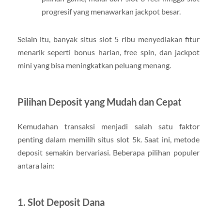
progresif yang menawarkan jackpot besar.
Selain itu, banyak situs slot 5 ribu menyediakan fitur
menarik seperti bonus harian, free spin, dan jackpot
mini yang bisa meningkatkan peluang menang.
Pilihan Deposit yang Mudah dan Cepat
Kemudahan transaksi menjadi salah satu faktor
penting dalam memilih situs slot 5k. Saat ini, metode
deposit semakin bervariasi. Beberapa pilihan populer
antara lain:
1. Slot Deposit Dana