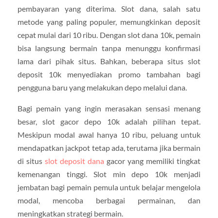
pembayaran yang diterima. Slot dana, salah satu
metode yang paling populer, memungkinkan deposit
cepat mulai dari 10 ribu. Dengan slot dana 10k, pemain
bisa langsung bermain tanpa menunggu konfirmasi
lama dari pihak situs. Bahkan, beberapa situs slot
deposit 10k menyediakan promo tambahan bagi
pengguna baru yang melakukan depo melalui dana.
Bagi pemain yang ingin merasakan sensasi menang
besar, slot gacor depo 10k adalah pilihan tepat.
Meskipun modal awal hanya 10 ribu, peluang untuk
mendapatkan jackpot tetap ada, terutama jika bermain
di situs
slot deposit dana
gacor yang memiliki tingkat
kemenangan tinggi. Slot min depo 10k menjadi
jembatan bagi pemain pemula untuk belajar mengelola
modal, mencoba berbagai permainan, dan
meningkatkan strategi bermain.