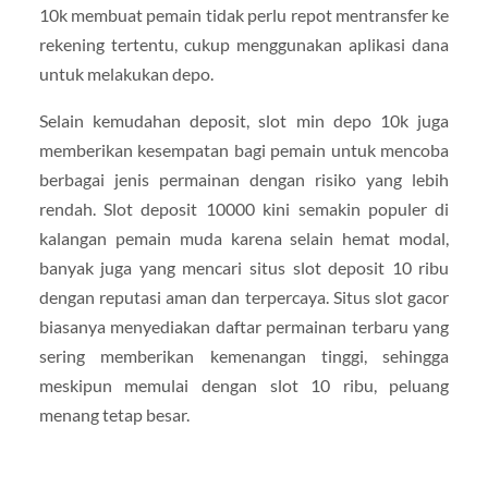
10k membuat pemain tidak perlu repot mentransfer ke
rekening tertentu, cukup menggunakan aplikasi dana
untuk melakukan depo.
Selain kemudahan deposit, slot min depo 10k juga
memberikan kesempatan bagi pemain untuk mencoba
berbagai jenis permainan dengan risiko yang lebih
rendah. Slot deposit 10000 kini semakin populer di
kalangan pemain muda karena selain hemat modal,
banyak juga yang mencari situs slot deposit 10 ribu
dengan reputasi aman dan terpercaya. Situs slot gacor
biasanya menyediakan daftar permainan terbaru yang
sering memberikan kemenangan tinggi, sehingga
meskipun memulai dengan slot 10 ribu, peluang
menang tetap besar.