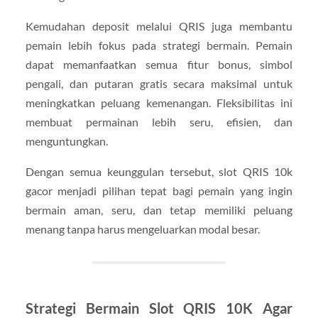
Kemudahan deposit melalui QRIS juga membantu
pemain lebih fokus pada strategi bermain. Pemain
dapat memanfaatkan semua fitur bonus, simbol
pengali, dan putaran gratis secara maksimal untuk
meningkatkan peluang kemenangan. Fleksibilitas ini
membuat permainan lebih seru, efisien, dan
menguntungkan.
Dengan semua keunggulan tersebut, slot QRIS 10k
gacor menjadi pilihan tepat bagi pemain yang ingin
bermain aman, seru, dan tetap memiliki peluang
menang tanpa harus mengeluarkan modal besar.
Strategi Bermain Slot QRIS 10K Agar