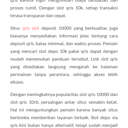
proses rumit. Dengan slot qris 10k, setiap transaksi
terasa transparan dan cepat.
Situs
qris slot
deposit 10000 yang berkualitas juga
biasanya menyediakan informasi jelas tentang cara
deposit qris, batas minimal, dan waktu proses. Pemain
yang mencari slot depo 10k pakai qris dapat dengan
mudah menemukan panduan tersebut. Link slot qris
yang disediakan langsung mengarah ke halaman
permainan tanpa perantara, sehingga akses lebih
efisien.
Dengan meningkatnya popularitas slot qris 10000 dan
slot qris 10rb, persaingan antar situs semakin ketat.
Hal ini menguntungkan pemain karena banyak situs
berlomba memberikan layanan terbaik. Slot depo via
qris kini bukan hanya alternatif, tetapi sudah menjadi