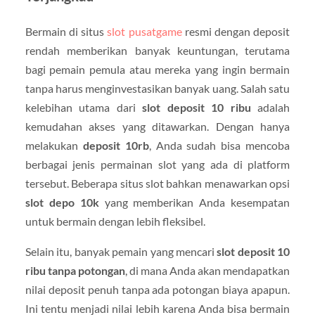
Bermain di situs
slot pusatgame
resmi dengan deposit
rendah memberikan banyak keuntungan, terutama
bagi pemain pemula atau mereka yang ingin bermain
tanpa harus menginvestasikan banyak uang. Salah satu
kelebihan utama dari
slot deposit 10 ribu
adalah
kemudahan akses yang ditawarkan. Dengan hanya
melakukan
deposit 10rb
, Anda sudah bisa mencoba
berbagai jenis permainan slot yang ada di platform
tersebut. Beberapa situs slot bahkan menawarkan opsi
slot depo 10k
yang memberikan Anda kesempatan
untuk bermain dengan lebih fleksibel.
Selain itu, banyak pemain yang mencari
slot deposit 10
ribu tanpa potongan
, di mana Anda akan mendapatkan
nilai deposit penuh tanpa ada potongan biaya apapun.
Ini tentu menjadi nilai lebih karena Anda bisa bermain