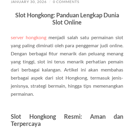
JANUARY 30, 2026
/
0 COMMENTS
Slot Hongkong: Panduan Lengkap Dunia
Slot Online
server hongkong
menjadi salah satu permainan slot
yang paling diminati oleh para penggemar judi online.
Dengan berbagai fitur menarik dan peluang menang
yang tinggi, slot ini terus menarik perhatian pemain
dari berbagai kalangan. Artikel ini akan membahas
berbagai aspek dari slot Hongkong, termasuk jenis-
jenisnya, strategi bermain, hingga tips memenangkan
permainan.
Slot Hongkong Resmi: Aman dan
Terpercaya