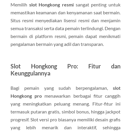
Memilih
slot Hongkong resmi
sangat penting untuk
memastikan keamanan dan kenyamanan saat bermain.
Situs resmi menyediakan lisensi resmi dan menjamin
semua transaksi serta data pemain terlindungi. Dengan
bermain di platform resmi, pemain dapat menikmati
pengalaman bermain yang adil dan transparan.
Slot Hongkong Pro: Fitur dan
Keunggulannya
Bagi pemain yang sudah berpengalaman,
slot
Hongkong pro
menawarkan berbagai fitur canggih
yang meningkatkan peluang menang. Fitur-fitur ini
termasuk putaran gratis, simbol bonus, hingga jackpot
progresif. Slot versi pro biasanya memiliki desain grafis
yang lebih menarik dan interaktif, sehingga