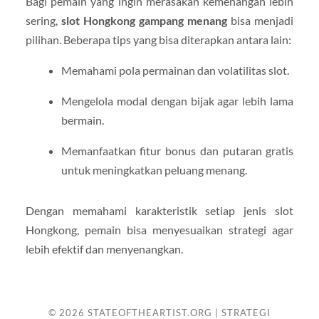
Bagi pemain yang ingin merasakan kemenangan lebih
sering,
slot Hongkong gampang menang
bisa menjadi
pilihan. Beberapa tips yang bisa diterapkan antara lain:
Memahami pola permainan dan volatilitas slot.
Mengelola modal dengan bijak agar lebih lama
bermain.
Memanfaatkan fitur bonus dan putaran gratis
untuk meningkatkan peluang menang.
Dengan memahami karakteristik setiap jenis slot
Hongkong, pemain bisa menyesuaikan strategi agar
lebih efektif dan menyenangkan.
© 2026
STATEOFTHEARTIST.ORG | STRATEGI