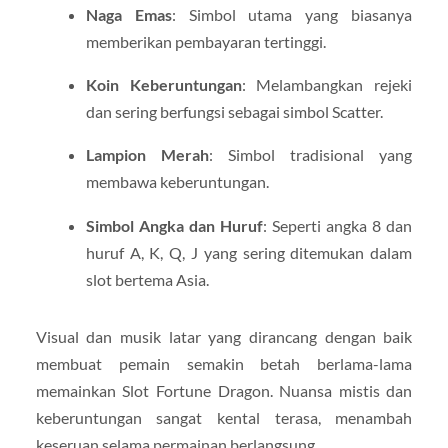
Naga Emas
: Simbol utama yang biasanya
memberikan pembayaran tertinggi.
Koin Keberuntungan
: Melambangkan rejeki
dan sering berfungsi sebagai simbol Scatter.
Lampion Merah
: Simbol tradisional yang
membawa keberuntungan.
Simbol Angka dan Huruf
: Seperti angka 8 dan
huruf A, K, Q, J yang sering ditemukan dalam
slot bertema Asia.
Visual dan musik latar yang dirancang dengan baik
membuat pemain semakin betah berlama-lama
memainkan Slot Fortune Dragon. Nuansa mistis dan
keberuntungan sangat kental terasa, menambah
keseruan selama permainan berlangsung.