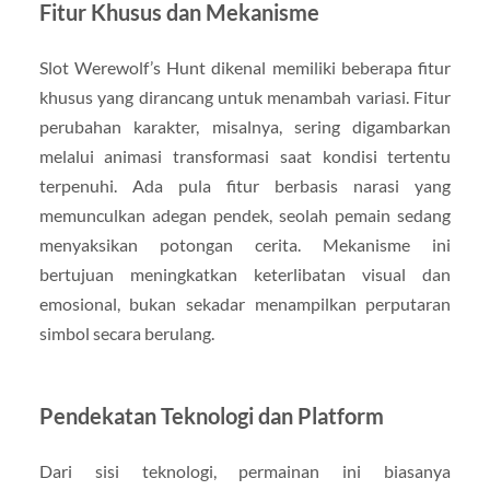
Fitur Khusus dan Mekanisme
Slot Werewolf’s Hunt dikenal memiliki beberapa fitur
khusus yang dirancang untuk menambah variasi. Fitur
perubahan karakter, misalnya, sering digambarkan
melalui animasi transformasi saat kondisi tertentu
terpenuhi. Ada pula fitur berbasis narasi yang
memunculkan adegan pendek, seolah pemain sedang
menyaksikan potongan cerita. Mekanisme ini
bertujuan meningkatkan keterlibatan visual dan
emosional, bukan sekadar menampilkan perputaran
simbol secara berulang.
Pendekatan Teknologi dan Platform
Dari sisi teknologi, permainan ini biasanya