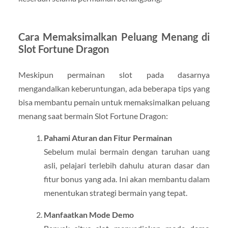
Cara Memaksimalkan Peluang Menang di
Slot Fortune Dragon
Meskipun permainan slot pada dasarnya
mengandalkan keberuntungan, ada beberapa tips yang
bisa membantu pemain untuk memaksimalkan peluang
menang saat bermain Slot Fortune Dragon:
Pahami Aturan dan Fitur Permainan
Sebelum mulai bermain dengan taruhan uang
asli, pelajari terlebih dahulu aturan dasar dan
fitur bonus yang ada. Ini akan membantu dalam
menentukan strategi bermain yang tepat.
Manfaatkan Mode Demo