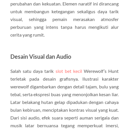
perubahan dan kekuatan. Elemen naratif ini dirancang
untuk membangun ketegangan sekaligus daya tarik
visual, sehingga pemain merasakan atmosfer
perburuan yang intens tanpa harus mengikuti alur
cerita yang rumit.
Desain Visual dan Audio
Salah satu daya tarik
slot bet kecil
Werewolf’s Hunt
terletak pada desain grafisnya. Ilustrasi karakter
werewolf digambarkan dengan detail tajam, bulu yang
tebal, serta ekspresi buas yang menonjolkan kesan liar.
Latar belakang hutan gelap dipadukan dengan cahaya
bulan kebiruan, menciptakan kontras visual yang kuat.
Dari sisi audio, efek suara seperti auman serigala dan
musik latar bernuansa tegang memperkuat imersi,