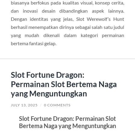
biasanya berfokus pada kualitas visual, konsep cerita,
dan inovasi desain dibandingkan aspek lainnya.
Dengan identitas yang jelas, Slot Werewolf’s Hunt
berhasil menempatkan dirinya sebagai salah satu judul
yang mudah dikenali dalam kategori permainan
bertema fantasi gelap.
Slot Fortune Dragon:
Permainan Slot Bertema Naga
yang Menguntungkan
JULY 13, 2025
/
0 COMMENTS
Slot Fortune Dragon: Permainan Slot
Bertema Naga yang Menguntungkan