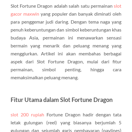
Slot Fortune Dragon adalah salah satu permainan
slot
gacor maxwin
yang populer dan banyak diminati oleh
para penggemar judi daring. Dengan tema naga yang
penuh keberuntungan dan simbol keberuntungan khas
budaya Asia, permainan ini menawarkan sensasi
bermain yang menarik dan peluang menang yang
menggiurkan. Artikel ini akan membahas berbagai
aspek dari Slot Fortune Dragon, mulai dari fitur
permainan, simbol penting, hingga cara
memaksimalkan peluang menang.
Fitur Utama dalam Slot Fortune Dragon
slot 200 rupiah
Fortune Dragon hadir dengan tata
letak gulungan (reel) yang biasanya berjumlah 5
gulungan dan sejumlah garis pembayaran (paylines)