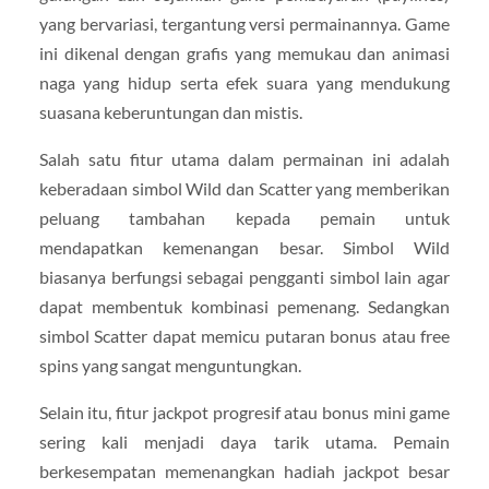
yang bervariasi, tergantung versi permainannya. Game
ini dikenal dengan grafis yang memukau dan animasi
naga yang hidup serta efek suara yang mendukung
suasana keberuntungan dan mistis.
Salah satu fitur utama dalam permainan ini adalah
keberadaan simbol Wild dan Scatter yang memberikan
peluang tambahan kepada pemain untuk
mendapatkan kemenangan besar. Simbol Wild
biasanya berfungsi sebagai pengganti simbol lain agar
dapat membentuk kombinasi pemenang. Sedangkan
simbol Scatter dapat memicu putaran bonus atau free
spins yang sangat menguntungkan.
Selain itu, fitur jackpot progresif atau bonus mini game
sering kali menjadi daya tarik utama. Pemain
berkesempatan memenangkan hadiah jackpot besar