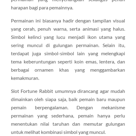
harapan bagi para pemainnya.
Permainan ini biasanya hadir dengan tampilan visual
yang cerah, penuh warna, serta animasi yang halus.
Simbol kelinci yang lucu menjadi ikon utama yang
sering muncul di gulungan permainan. Selain itu,
terdapat juga simbol-simbol lain yang melengkapi
tema keberuntungan seperti koin emas, lentera, dan
berbagai ornamen khas yang menggambarkan
kemakmuran.
Slot Fortune Rabbit umumnya dirancang agar mudah
dimainkan oleh siapa saja, baik pemain baru maupun
pemain berpengalaman. Dengan mekanisme
permainan yang sederhana, pemain hanya perlu
menentukan nilai taruhan dan memutar gulungan
untuk melihat kombinasi simbol yang muncul.