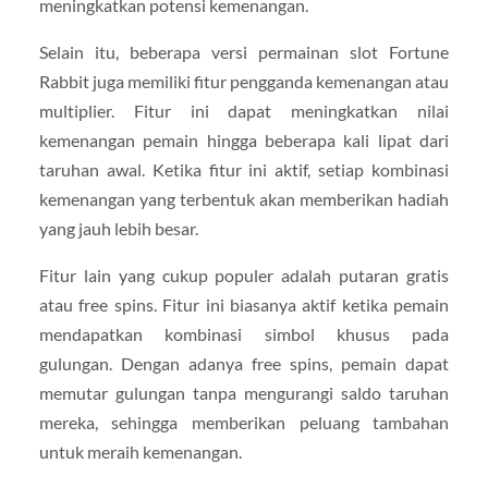
meningkatkan potensi kemenangan.
Selain itu, beberapa versi permainan slot Fortune
Rabbit juga memiliki fitur pengganda kemenangan atau
multiplier. Fitur ini dapat meningkatkan nilai
kemenangan pemain hingga beberapa kali lipat dari
taruhan awal. Ketika fitur ini aktif, setiap kombinasi
kemenangan yang terbentuk akan memberikan hadiah
yang jauh lebih besar.
Fitur lain yang cukup populer adalah putaran gratis
atau free spins. Fitur ini biasanya aktif ketika pemain
mendapatkan kombinasi simbol khusus pada
gulungan. Dengan adanya free spins, pemain dapat
memutar gulungan tanpa mengurangi saldo taruhan
mereka, sehingga memberikan peluang tambahan
untuk meraih kemenangan.