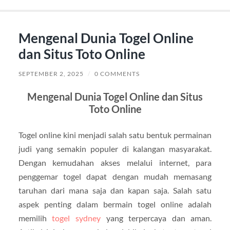
Mengenal Dunia Togel Online
dan Situs Toto Online
SEPTEMBER 2, 2025
/
0 COMMENTS
Mengenal Dunia Togel Online dan Situs
Toto Online
Togel online kini menjadi salah satu bentuk permainan
judi yang semakin populer di kalangan masyarakat.
Dengan kemudahan akses melalui internet, para
penggemar togel dapat dengan mudah memasang
taruhan dari mana saja dan kapan saja. Salah satu
aspek penting dalam bermain togel online adalah
memilih
togel sydney
yang terpercaya dan aman.