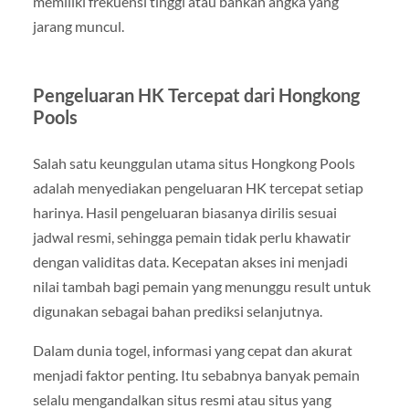
memiliki frekuensi tinggi atau bahkan angka yang
jarang muncul.
Pengeluaran HK Tercepat dari Hongkong
Pools
Salah satu keunggulan utama situs Hongkong Pools
adalah menyediakan pengeluaran HK tercepat setiap
harinya. Hasil pengeluaran biasanya dirilis sesuai
jadwal resmi, sehingga pemain tidak perlu khawatir
dengan validitas data. Kecepatan akses ini menjadi
nilai tambah bagi pemain yang menunggu result untuk
digunakan sebagai bahan prediksi selanjutnya.
Dalam dunia togel, informasi yang cepat dan akurat
menjadi faktor penting. Itu sebabnya banyak pemain
selalu mengandalkan situs resmi atau situs yang