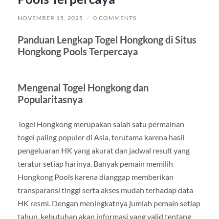
NOVEMBER 15, 2025
/
0 COMMENTS
Panduan Lengkap Togel Hongkong di Situs
Hongkong Pools Terpercaya
Mengenal Togel Hongkong dan
Popularitasnya
Togel Hongkong merupakan salah satu permainan
togel paling populer di Asia, terutama karena hasil
pengeluaran HK yang akurat dan jadwal result yang
teratur setiap harinya. Banyak pemain memilih
Hongkong Pools karena dianggap memberikan
transparansi tinggi serta akses mudah terhadap data
HK resmi. Dengan meningkatnya jumlah pemain setiap
tahun, kebutuhan akan informasi yang valid tentang