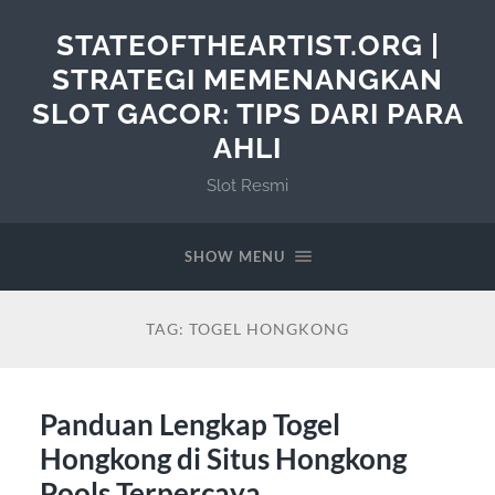
STATEOFTHEARTIST.ORG |
STRATEGI MEMENANGKAN
SLOT GACOR: TIPS DARI PARA
AHLI
Slot Resmi
SHOW MENU
TAG:
TOGEL HONGKONG
Panduan Lengkap Togel
Hongkong di Situs Hongkong
Pools Terpercaya