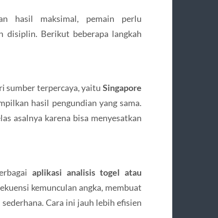
an hasil maksimal, pemain perlu
disiplin. Berikut beberapa langkah
ri sumber terpercaya, yaitu
Singapore
mpilkan hasil pengundian yang sama.
las asalnya karena bisa menyesatkan
erbagai
aplikasi analisis togel atau
rekuensi kemunculan angka, membuat
 sederhana. Cara ini jauh lebih efisien