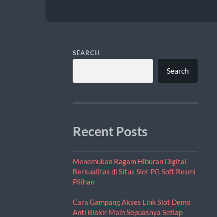
SEARCH
Search
Recent Posts
Menemukan Ragam Hiburan Digital
Berkualitas di Situs Slot PG Soft Resmi
Pilihan
Cara Gampang Akses Link Slot Demo
Anti Blokir Main Sepuasnya Setiap