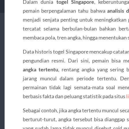
Dalam dunia
togel Singapore
, keberuntun
pemain berpengalaman tahu bahwa
analisis 
menjadi senjata penting untuk meningkatkan 
tercatat selama berbulan-bulan bahkan be
membaca pola, tren angka, hingga menentukan st
Data historis togel Singapore mencakup catatan
pengundian resmi. Dari sini, pemain bisa me
angka tertentu
, rentang angka yang sering 
jarang muncul dalam periode tertentu. D
permainan tidak lagi semata-mata soal meneb
berbasis fakta dan peluang statistik pada situs
l
Sebagai contoh, jika angka tertentu muncul se
berturut-turut, angka tersebut bisa dianggap 
yang sudah lama tidak muncul disebut
cold n