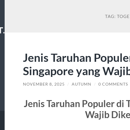
TAG:
TOGE
T.ORG
Jenis Taruhan Populer
Singapore yang Waji
NOVEMBER 8, 2025
/
AUTUMN
/
0 COMMENTS
Jenis Taruhan Populer di 
Wajib Dike