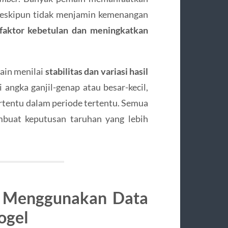
Meskipun tidak menjamin kemenangan
faktor kebetulan dan meningkatkan
main menilai
stabilitas dan variasi hasil
 angka ganjil-genap atau besar-kecil,
rtentu dalam periode tertentu. Semua
mbuat keputusan taruhan yang lebih
f Menggunakan Data
ogel