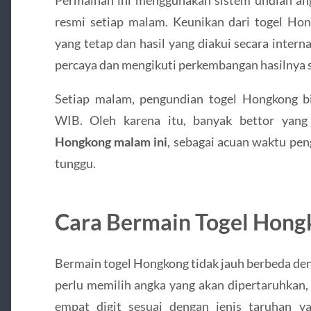
resmi setiap malam. Keunikan dari togel Ho
yang tetap dan hasil yang diakui secara inter
percaya dan mengikuti perkembangan hasilnya s
Setiap malam, pengundian togel Hongkong b
WIB. Oleh karena itu, banyak bettor yan
Hongkong malam ini
, sebagai acuan waktu pe
tunggu.
Cara Bermain Togel Hong
Bermain togel Hongkong tidak jauh berbeda den
perlu memilih angka yang akan dipertaruhkan, b
empat digit sesuai dengan jenis taruhan ya