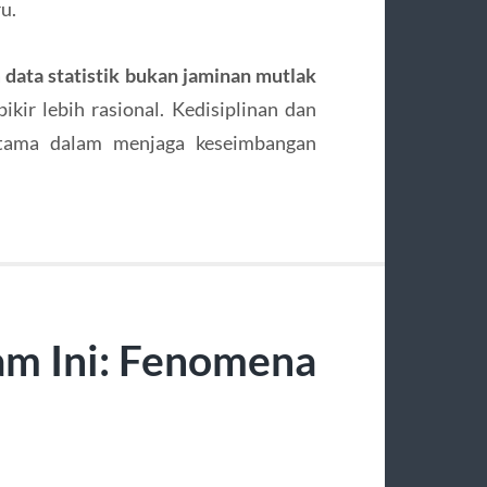
u.
a
data statistik bukan jaminan mutlak
ikir lebih rasional. Kedisiplinan dan
utama dalam menjaga keseimbangan
m Ini: Fenomena