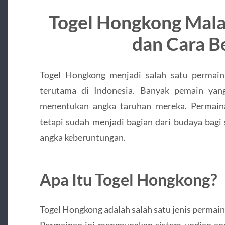
Togel Hongkong Mala
dan Cara B
Togel Hongkong menjadi salah satu permain
terutama di Indonesia. Banyak pemain yan
menentukan angka taruhan mereka. Permaina
tetapi sudah menjadi bagian dari budaya bag
angka keberuntungan.
Apa Itu Togel Hongkong?
Togel Hongkong adalah salah satu jenis permain
Permainan ini menggunakan sistem undian an