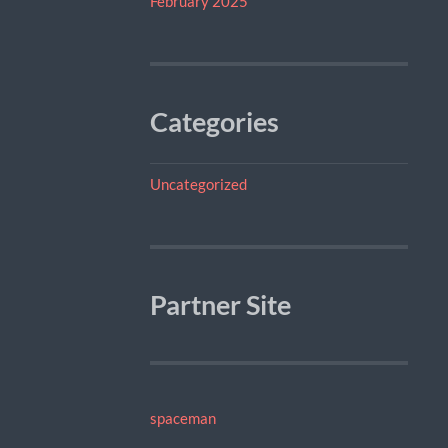
February 2025
Categories
Uncategorized
Partner Site
spaceman