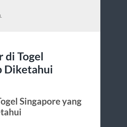
L
 di Togel
b Diketahui
Togel Singapore yang
tahui