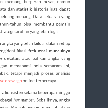
gan memang berperan besar, namun
data dan statistik historis
juga dapat
peluang menang. Data keluaran yang
rtahun-tahun bisa membantu pemain
rategi taruhan yang lebih logis.
 angka yang telah keluar dalam setiap
ngidentifikasi
frekuensi munculnya
berdekatan, atau bahkan angka yang
engan memahami pola semacam ini,
ak, tetapi menjadi proses analisis
ive draw sgp
online terpercaya.
cara konsisten selama beberapa minggu
sebagai
hot number
. Sebaliknya, angka
umber
. Banyak pemain memanfaatkan