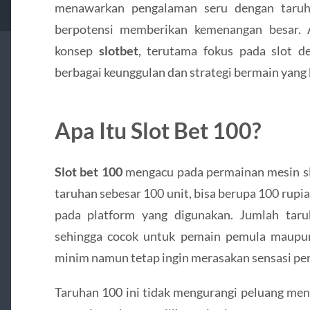
menawarkan pengalaman seru dengan taruha
berpotensi memberikan kemenangan besar. 
konsep
slotbet
, terutama fokus pada slot d
berbagai keunggulan dan strategi bermain yang 
Apa Itu Slot Bet 100?
Slot bet 100
mengacu pada permainan mesin s
taruhan sebesar 100 unit, bisa berupa 100 rupia
pada platform yang digunakan. Jumlah taru
sehingga cocok untuk pemain pemula maupu
minim namun tetap ingin merasakan sensasi pe
Taruhan 100 ini tidak mengurangi peluang me