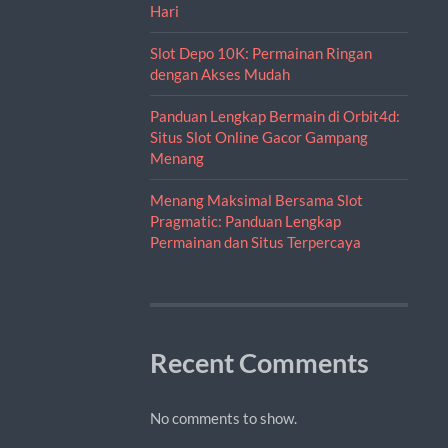
Hari
Slot Depo 10K: Permainan Ringan
dengan Akses Mudah
Panduan Lengkap Bermain di Orbit4d:
Situs Slot Online Gacor Gampang
Menang
Menang Maksimal Bersama Slot
Pragmatic: Panduan Lengkap
Permainan dan Situs Terpercaya
Recent Comments
No comments to show.