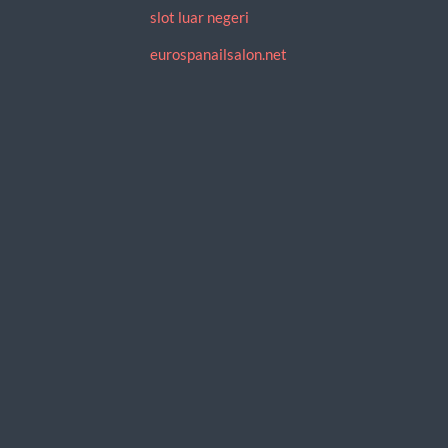
slot luar negeri
eurospanailsalon.net