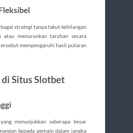
Fleksibel
bagai strategi tanpa takut kehilangan
n atau menurunkan taruhan secara
tersebut mempengaruhi hasil putaran
di Situs Slotbet
nggi
 yang menunjukkan seberapa besar
nangan kepada pemain dalam jangka