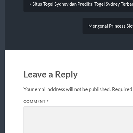
« Situs Togel Sydney dan Prediksi Togel Sydney Terba
Mengenal Princess Slot
Leave a Reply
Your email address will not be published.
Required 
COMMENT
*