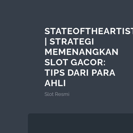
STATEOFTHEARTIS
| STRATEGI
MEMENANGKAN
SLOT GACOR:
TIPS DARI PARA
AHLI
Slot Resmi