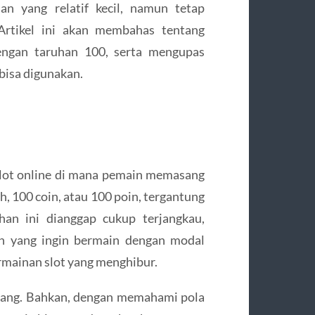
n yang relatif kecil, namun tetap
Artikel ini akan membahas tentang
engan taruhan 100, serta mengupas
bisa digunakan.
lot online di mana pemain memasang
h, 100 coin, atau 100 poin, tergantung
han ini dianggap cukup terjangkau,
n yang ingin bermain dengan modal
rmainan slot yang menghibur.
nang. Bahkan, dengan memahami pola