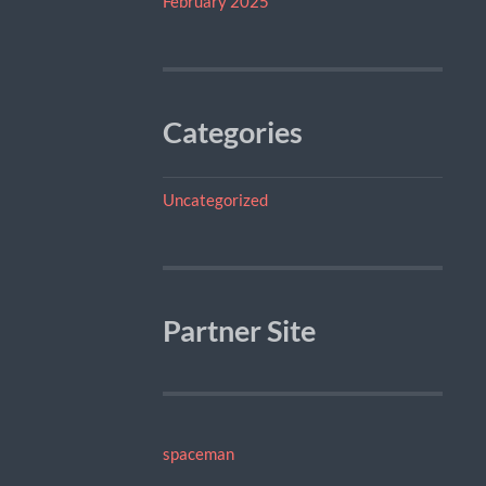
February 2025
Categories
Uncategorized
Partner Site
spaceman