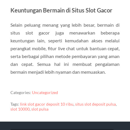
Keuntungan Bermain di Situs Slot Gacor
Selain peluang menang yang lebih besar, bermain di
situs slot gacor juga menawarkan beberapa
keuntungan lain, seperti kemudahan akses melalui
perangkat mobile, fitur live chat untuk bantuan cepat,
serta berbagai pilihan metode pembayaran yang aman
dan cepat. Semua hal ini membuat pengalaman
bermain menjadi lebih nyaman dan memuaskan.
Categories:
Uncategorized
Tags:
link slot gacor deposit 10 ribu
,
situs slot deposit pulsa
,
slot 10000
,
slot pulsa