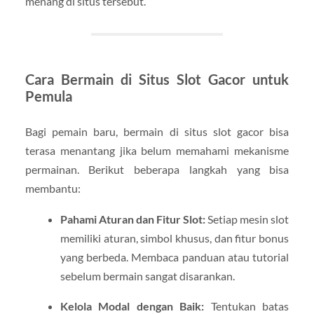
menang di situs tersebut.
Cara Bermain di Situs Slot Gacor untuk
Pemula
Bagi pemain baru, bermain di situs slot gacor bisa
terasa menantang jika belum memahami mekanisme
permainan. Berikut beberapa langkah yang bisa
membantu:
Pahami Aturan dan Fitur Slot:
Setiap mesin slot
memiliki aturan, simbol khusus, dan fitur bonus
yang berbeda. Membaca panduan atau tutorial
sebelum bermain sangat disarankan.
Kelola Modal dengan Baik:
Tentukan batas