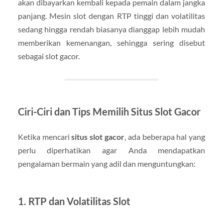
akan dibayarkan kembali kepada pemain dalam jangka
panjang. Mesin slot dengan RTP tinggi dan volatilitas
sedang hingga rendah biasanya dianggap lebih mudah
memberikan kemenangan, sehingga sering disebut
sebagai slot gacor.
Ciri-Ciri dan Tips Memilih Situs Slot Gacor
Ketika mencari
situs slot gacor
, ada beberapa hal yang
perlu diperhatikan agar Anda mendapatkan
pengalaman bermain yang adil dan menguntungkan:
1. RTP dan Volatilitas Slot