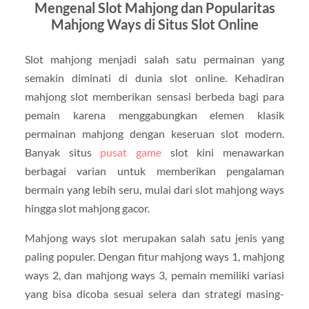
Mengenal Slot Mahjong dan Popularitas
Mahjong Ways di Situs Slot Online
Slot mahjong menjadi salah satu permainan yang
semakin diminati di dunia slot online. Kehadiran
mahjong slot memberikan sensasi berbeda bagi para
pemain karena menggabungkan elemen klasik
permainan mahjong dengan keseruan slot modern.
Banyak situs
pusat game
slot kini menawarkan
berbagai varian untuk memberikan pengalaman
bermain yang lebih seru, mulai dari slot mahjong ways
hingga slot mahjong gacor.
Mahjong ways slot merupakan salah satu jenis yang
paling populer. Dengan fitur mahjong ways 1, mahjong
ways 2, dan mahjong ways 3, pemain memiliki variasi
yang bisa dicoba sesuai selera dan strategi masing-