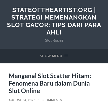
STATEOFTHEARTIST.ORG |
STRATEGI MEMENANGKAN
SLOT GACOR: TIPS DARI PARA
AHLI
Slot Resmi
SHOW MENU
Mengenal Slot Scatter Hitam:
Fenomena Baru dalam Dunia
Slot Online
AUGUST 24, 2025
/
0 COMMENTS