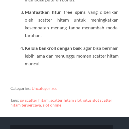
Manfaatkan fitur free spins
yang diberikan
oleh scatter hitam untuk meningkatkan
kesempatan menang tanpa menambah modal
taruhan.
Kelola bankroll dengan baik
agar bisa bermain
lebih lama dan menunggu momen scatter hitam
muncul.
Categories:
Uncategorized
Tags:
pg scatter hitam
,
scatter hitam slot
,
situs slot scatter
hitam terpercaya
,
slot online