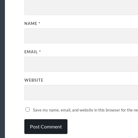
NAME
*
EMAIL
*
WEBSITE
Save my name, email, and website in this browser for the n