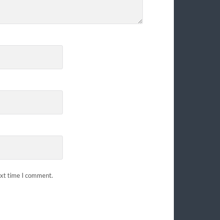
ext time I comment.