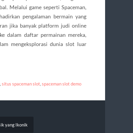
bal. Melalui game seperti Spaceman,
adirkan pengalaman bermain yang
n jika banyak platform judi online
 ke dalam daftar permainan mereka,
lam mengeksplorasi dunia slot luar
,
situs spaceman slot
,
spaceman slot demo
ik yang Ikonik