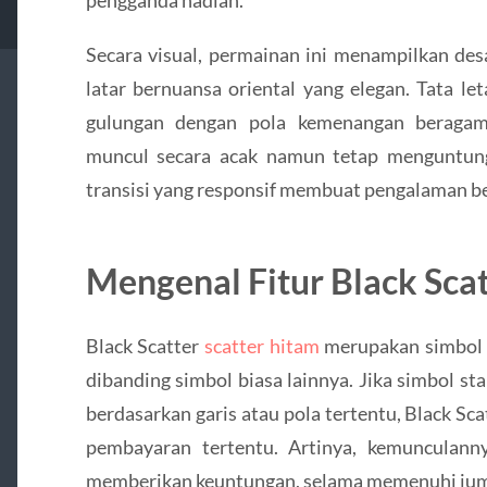
pengganda hadiah.
Secara visual, permainan ini menampilkan des
latar bernuansa oriental yang elegan. Tata le
gulungan dengan pola kemenangan beragam
muncul secara acak namun tetap menguntung
transisi yang responsif membuat pengalaman ber
Mengenal Fitur Black Sca
Black Scatter
scatter hitam
merupakan simbol k
dibanding simbol biasa lainnya. Jika simbol 
berdasarkan garis atau pola tertentu, Black Sc
pembayaran tertentu. Artinya, kemunculann
memberikan keuntungan, selama memenuhi jum