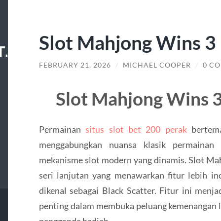
Slot Mahjong Wins 3 
T.ORG
FEBRUARY 21, 2026
/
MICHAEL COOPER
/
0 C
Slot Mahjong Wins 
Permainan
situs slot bet 200 perak
bertema
menggabungkan nuansa klasik permainan u
mekanisme slot modern yang dinamis. Slot Mah
seri lanjutan yang menawarkan fitur lebih in
dikenal sebagai Black Scatter. Fitur ini menj
penting dalam membuka peluang kemenangan leb