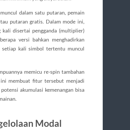
er muncul dalam satu putaran, pemain
tau putaran gratis. Dalam mode ini,
ali disertai pengganda (multiplier)
eberapa versi bahkan menghadirkan
 setiap kali simbol tertentu muncul
mampuannya memicu re-spin tambahan
ini membuat fitur tersebut menjadi
 potensi akumulasi kemenangan bisa
rmainan.
gelolaan Modal