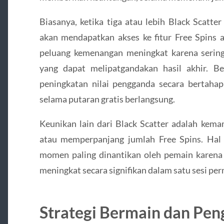
Biasanya, ketika tiga atau lebih Black Scatt
akan mendapatkan akses ke fitur Free Spins a
peluang kemenangan meningkat karena sering k
yang dapat melipatgandakan hasil akhir. B
peningkatan nilai pengganda secara bertahap
selama putaran gratis berlangsung.
Keunikan lain dari Black Scatter adalah ke
atau memperpanjang jumlah Free Spins. Hal 
momen paling dinantikan oleh pemain karena
meningkat secara signifikan dalam satu sesi pe
Strategi Bermain dan Pen