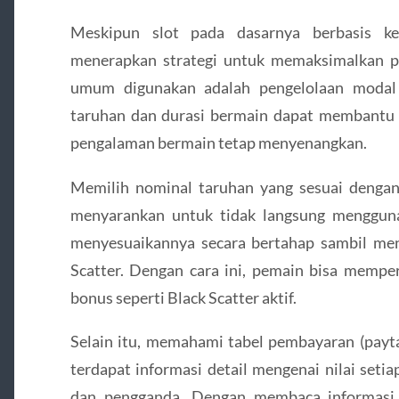
Meskipun slot pada dasarnya berbasis ke
menerapkan strategi untuk memaksimalkan p
umum digunakan adalah pengelolaan modal 
taruhan dan durasi bermain dapat membantu m
pengalaman bermain tetap menyenangkan.
Memilih nominal taruhan yang sesuai dengan
menyarankan untuk tidak langsung menggun
menyesuaikannya secara bertahap sambil me
Scatter. Dengan cara ini, pemain bisa mempe
bonus seperti Black Scatter aktif.
Selain itu, memahami tabel pembayaran (payt
terdapat informasi detail mengenai nilai setia
dan pengganda. Dengan membaca informasi 