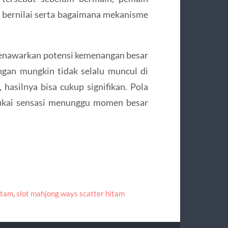
 bernilai serta bagaimana mekanisme
g menawarkan potensi kemenangan besar
gan mungkin tidak selalu muncul di
, hasilnya bisa cukup signifikan. Pola
yukai sensasi menunggu momen besar
itam
,
slot mahjong ways scatter hitam