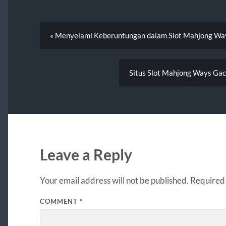
« Menyelami Keberuntungan dalam Slot Mahjong Wa
Situs Slot Mahjong Ways Gaco
Leave a Reply
Your email address will not be published.
Required 
COMMENT
*