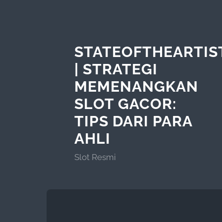
STATEOFTHEARTIS
| STRATEGI
MEMENANGKAN
SLOT GACOR:
TIPS DARI PARA
AHLI
Slot Resmi