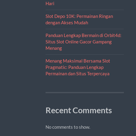
Hari
Slot Depo 10K: Permainan Ringan
dengan Akses Mudah
Panduan Lengkap Bermain di Orbit4d:
Situs Slot Online Gacor Gampang
Menang
Menang Maksimal Bersama Slot
Pragmatic: Panduan Lengkap
Permainan dan Situs Terpercaya
Recent Comments
No comments to show.