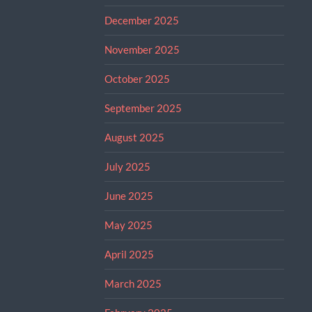
December 2025
November 2025
October 2025
September 2025
August 2025
July 2025
June 2025
May 2025
April 2025
March 2025