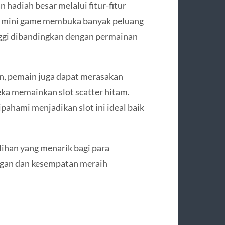
adiah besar melalui fitur-fitur
 dan mini game membuka banyak peluang
ggi dibandingkan dengan permainan
n, pemain juga dapat merasakan
ka memainkan slot scatter hitam.
ahami menjadikan slot ini ideal baik
ilihan yang menarik bagi para
ngan dan kesempatan meraih