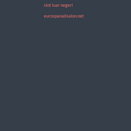
slot luar negeri
eurospanailsalon.net