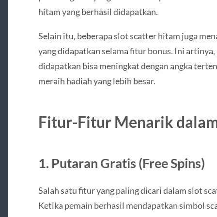
hitam yang berhasil didapatkan.
Selain itu, beberapa slot scatter hitam juga m
yang didapatkan selama fitur bonus. Ini artiny
didapatkan bisa meningkat dengan angka tert
meraih hadiah yang lebih besar.
Fitur-Fitur Menarik dalam
1. Putaran Gratis (Free Spins)
Salah satu fitur yang paling dicari dalam slot sc
Ketika pemain berhasil mendapatkan simbol sca