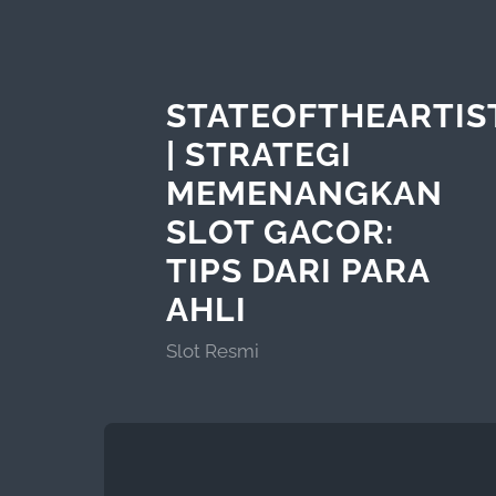
STATEOFTHEARTIS
| STRATEGI
MEMENANGKAN
SLOT GACOR:
TIPS DARI PARA
AHLI
Slot Resmi