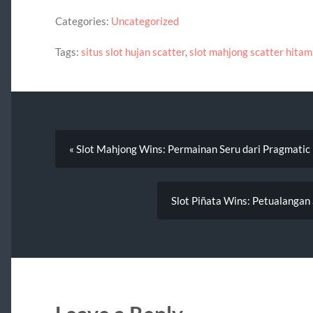
Categories:
Uncategorized
Tags:
situs slot hujan scatter
,
slot mahjong scatter hitam
« Slot Mahjong Wins: Permainan Seru dari Pragmatic
Slot Piñata Wins: Petualangan