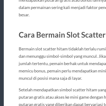
mendapatkan putaran gratis atau bonus lainnya.
dalam permainan sering kali menjadi faktor p
besar.
Cara Bermain Slot Scatte
Bermain slot scatter hitam tidaklah terlalu ru
dan menunggu simbol-simbol yang muncul. Jika
jumlah tertentu, pemain berhak untuk mendapat
memicu bonus, pemain perlu mendapatkan minim
muncul di posisi mana saja di layar.
Setelah mendapatkan simbol scatter hitam yang
putaran gratis atau akses ke mini game dengan h
putaran gratis yang diberikan dapat bervariasi 