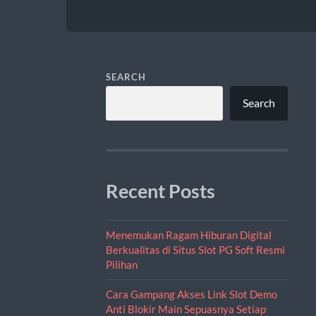
SEARCH
Search
Recent Posts
Menemukan Ragam Hiburan Digital
Berkualitas di Situs Slot PG Soft Resmi
Pilihan
Cara Gampang Akses Link Slot Demo
Anti Blokir Main Sepuasnya Setiap