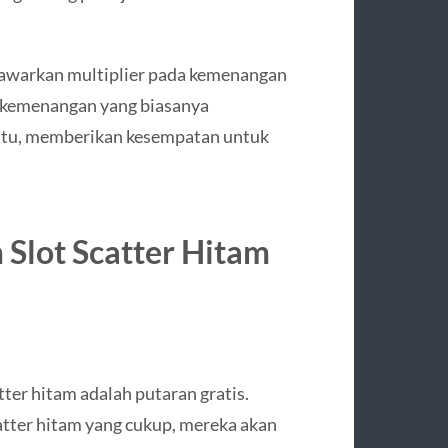
enawarkan multiplier pada kemenangan
a, kemenangan yang biasanya
entu, memberikan kesempatan untuk
 Slot Scatter Hitam
atter hitam adalah putaran gratis.
tter hitam yang cukup, mereka akan