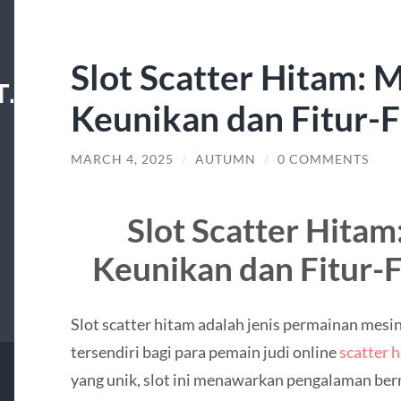
Slot Scatter Hitam:
T.ORG
Keunikan dan Fitur-
MARCH 4, 2025
/
AUTUMN
/
0 COMMENTS
Slot Scatter Hita
Keunikan dan Fitur-
Slot scatter hitam adalah jenis permainan mesin
tersendiri bagi para pemain judi online
scatter 
yang unik, slot ini menawarkan pengalaman be