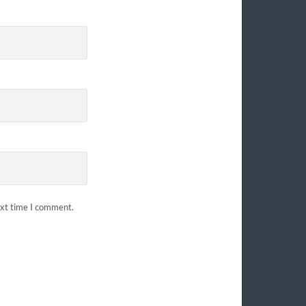
ext time I comment.