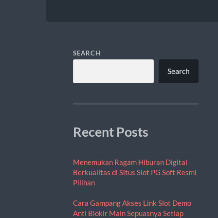
SEARCH
Search
Recent Posts
Menemukan Ragam Hiburan Digital
Berkualitas di Situs Slot PG Soft Resmi
Pilihan
Cara Gampang Akses Link Slot Demo
Anti Blokir Main Sepuasnya Setiap