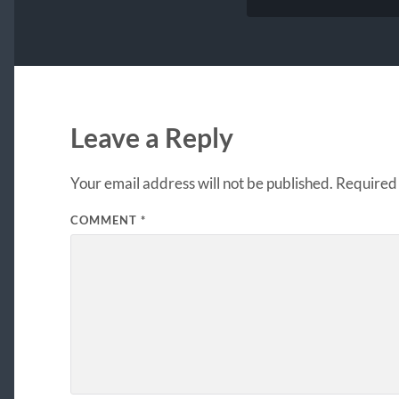
Leave a Reply
Your email address will not be published.
Required 
COMMENT
*