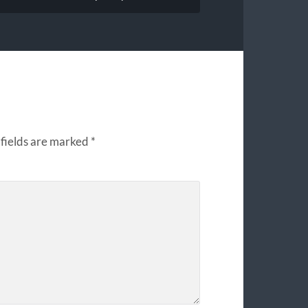
fields are marked
*