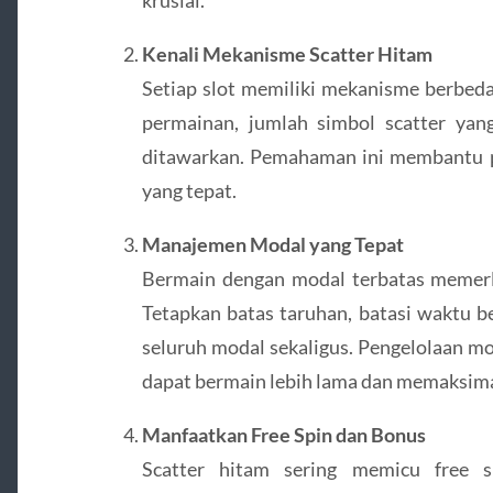
Kenali Mekanisme Scatter Hitam
Setiap slot memiliki mekanisme berbeda 
permainan, jumlah simbol scatter yan
ditawarkan. Pemahaman ini membantu p
yang tepat.
Manajemen Modal yang Tepat
Bermain dengan modal terbatas memerl
Tetapkan batas taruhan, batasi waktu 
seluruh modal sekaligus. Pengelolaan m
dapat bermain lebih lama dan memaksim
Manfaatkan Free Spin dan Bonus
Scatter hitam sering memicu free s