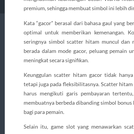
premium, sehingga membuat simbol ini lebih dim
Kata “gacor” berasal dari bahasa gaul yang be
optimal untuk memberikan kemenangan. Kon
seringnya simbol scatter hitam muncul dan 
berada dalam mode gacor, peluang pemain u
meningkat secara signifikan.
Keunggulan scatter hitam gacor tidak hanya
tetapi juga pada fleksibilitasnya. Scatter hit
harus mengikuti garis pembayaran tertentu
membuatnya berbeda dibanding simbol bonus l
bagi para pemain.
Selain itu, game slot yang menawarkan scat