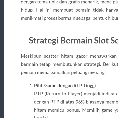
dengan tema unik dan grafis menarik, mencip
hidup. Hal ini membuat pemain tidak hanya
menikmati proses bermain sebagai bentuk hibu
Strategi Bermain Slot S
Meskipun scatter hitam gacor menawarkan 
bermain tetap membutuhkan strategi. Beriku
pemain memaksimalkan peluang menang:
Pilih Game dengan RTP Tinggi
RTP (Return to Player) menjadi indikat
dengan RTP di atas 96% biasanya member
hitam memicu bonus. Memilih game ya
krusial.