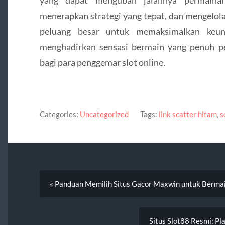
menerapkan strategi yang tepat, dan mengelol
peluang besar untuk memaksimalkan keunt
menghadirkan sensasi bermain yang penuh pel
bagi para penggemar slot online.
Categories:
Uncategorized
Tags:
link scatter hitam
,
s
« Panduan Memilih Situs Gacor Maxwin untuk Bermai
Situs Slot88 Resmi: Pl