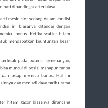
inati dibanding scatter biasa.
rarti mesin slot sedang dalam kondisi
disi ini biasanya ditandai dengan
memicu bonus. Ketika scatter hitam
ntuk mendapatkan keuntungan besar
 terletak pada potensi kemenangan,
am bisa muncul di posisi manapun tanpa
, dan tetap memicu bonus. Hal ini
ainnya dan menjadi daya tarik utama
ter hitam gacor biasanya dirancang