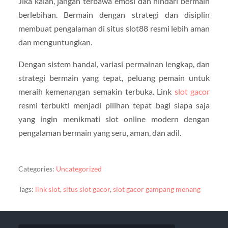
Jika kalah, jangan terbawa emosi dan hindari bermain
berlebihan. Bermain dengan strategi dan disiplin
membuat pengalaman di situs slot88 resmi lebih aman
dan menguntungkan.
Dengan sistem handal, variasi permainan lengkap, dan
strategi bermain yang tepat, peluang pemain untuk
meraih kemenangan semakin terbuka. Link
slot gacor
resmi terbukti menjadi pilihan tepat bagi siapa saja
yang ingin menikmati slot online modern dengan
pengalaman bermain yang seru, aman, dan adil.
Categories:
Uncategorized
Tags:
link slot
,
situs slot gacor
,
slot gacor gampang menang