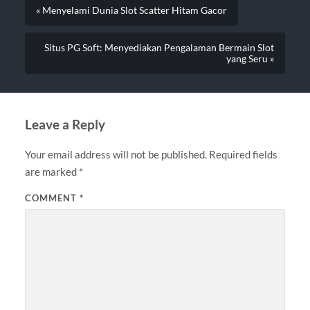
« Menyelami Dunia Slot Scatter Hitam Gacor
Situs PG Soft: Menyediakan Pengalaman Bermain Slot
yang Seru »
Leave a Reply
Your email address will not be published.
Required fields
are marked
*
COMMENT
*