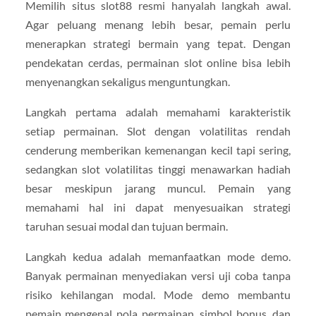
Memilih situs slot88 resmi hanyalah langkah awal.
Agar peluang menang lebih besar, pemain perlu
menerapkan strategi bermain yang tepat. Dengan
pendekatan cerdas, permainan slot online bisa lebih
menyenangkan sekaligus menguntungkan.
Langkah pertama adalah memahami karakteristik
setiap permainan. Slot dengan volatilitas rendah
cenderung memberikan kemenangan kecil tapi sering,
sedangkan slot volatilitas tinggi menawarkan hadiah
besar meskipun jarang muncul. Pemain yang
memahami hal ini dapat menyesuaikan strategi
taruhan sesuai modal dan tujuan bermain.
Langkah kedua adalah memanfaatkan mode demo.
Banyak permainan menyediakan versi uji coba tanpa
risiko kehilangan modal. Mode demo membantu
pemain mengenal pola permainan, simbol bonus, dan