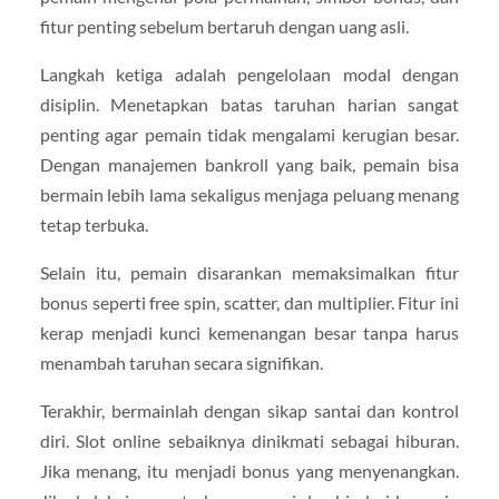
fitur penting sebelum bertaruh dengan uang asli.
Langkah ketiga adalah pengelolaan modal dengan
disiplin. Menetapkan batas taruhan harian sangat
penting agar pemain tidak mengalami kerugian besar.
Dengan manajemen bankroll yang baik, pemain bisa
bermain lebih lama sekaligus menjaga peluang menang
tetap terbuka.
Selain itu, pemain disarankan memaksimalkan fitur
bonus seperti free spin, scatter, dan multiplier. Fitur ini
kerap menjadi kunci kemenangan besar tanpa harus
menambah taruhan secara signifikan.
Terakhir, bermainlah dengan sikap santai dan kontrol
diri. Slot online sebaiknya dinikmati sebagai hiburan.
Jika menang, itu menjadi bonus yang menyenangkan.